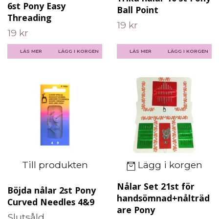
6st Pony Easy
Ball Point
Threading
19 kr
19 kr
LÄS MER
LÄGG I KORGEN
LÄS MER
LÄGG I KORGEN
Till produkten
Lägg i korgen
Nålar Set 21st för
Böjda nålar 2st Pony
handsömnad+nålträd
Curved Needles 4&9
are Pony
Slutsåld