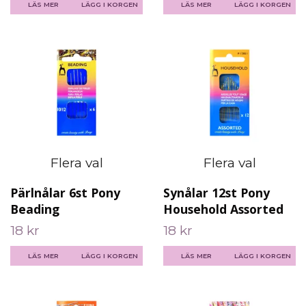
LÄS MER
LÄGG I KORGEN
LÄS MER
LÄGG I KORGEN
Flera val
Flera val
Pärlnålar 6st Pony
Synålar 12st Pony
Beading
Household Assorted
18 kr
18 kr
LÄS MER
LÄGG I KORGEN
LÄS MER
LÄGG I KORGEN