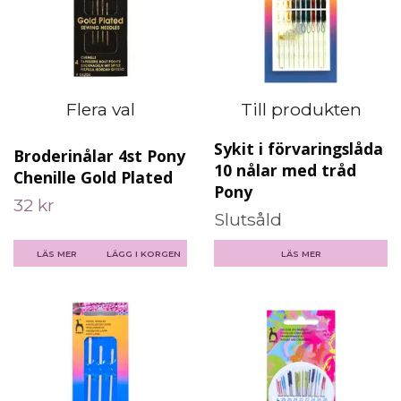
Flera val
Till produkten
Sykit i förvaringslåda
Broderinålar 4st Pony
10 nålar med tråd
Chenille Gold Plated
Pony
32 kr
Slutsåld
LÄS MER
LÄGG I KORGEN
LÄS MER