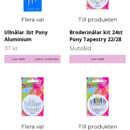
Flera val
Till produkten
Ullnålar 3st Pony
Broderinålar kit 24st
Aluminium
Pony Tapestry 22/28
37 kr
Slutsåld
LÄS MER
LÄGG I KORGEN
LÄS MER
Flera val
Till produkten