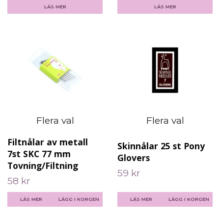
LÄS MER
LÄS MER
Flera val
Flera val
Filtnålar av metall
Skinnålar 25 st Pony
7st SKC 77 mm
Glovers
Tovning/Filtning
59 kr
58 kr
LÄS MER
LÄGG I KORGEN
LÄS MER
LÄGG I KORGEN