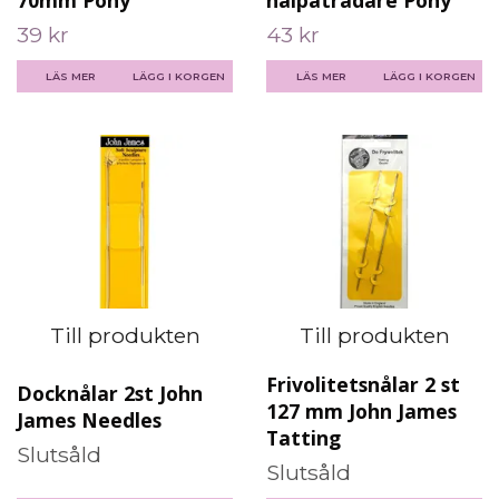
70mm Pony
nålpåträdare Pony
39 kr
43 kr
LÄS MER
LÄGG I KORGEN
LÄS MER
Till produkten
Till produkten
Frivolitetsnålar 2 st
Docknålar 2st John
127 mm John James
James Needles
Tatting
Slutsåld
Slutsåld