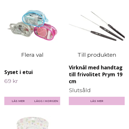
Flera val
Till produkten
Virknål med handtag
Syset i etui
till frivolitet Prym 19
69 kr
cm
Slutsåld
LÄS MER
LÄGG I KORGEN
LÄS MER