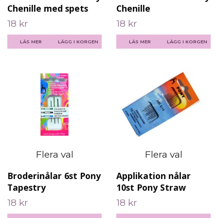
Chenille med spets
Chenille
18 kr
18 kr
LÄS MER
LÄGG I KORGEN
LÄS MER
LÄGG I KORGEN
Flera val
Flera val
Broderinålar 6st Pony
Applikation nålar
Tapestry
10st Pony Straw
18 kr
18 kr