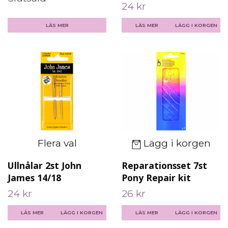
24 kr
LÄS MER
LÄS MER
Flera val
Lägg i korgen
Ullnålar 2st John
Reparationsset 7st
James 14/18
Pony Repair kit
24 kr
26 kr
LÄS MER
LÄGG I KORGEN
LÄS MER