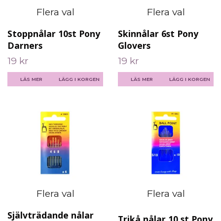
Flera val
Flera val
Stoppnålar 10st Pony
Skinnålar 6st Pony
Darners
Glovers
19 kr
19 kr
LÄS MER
LÄGG I KORGEN
LÄS MER
LÄGG I KORGEN
Flera val
Flera val
Självträdande nålar
Trikå nålar 10 st Pony