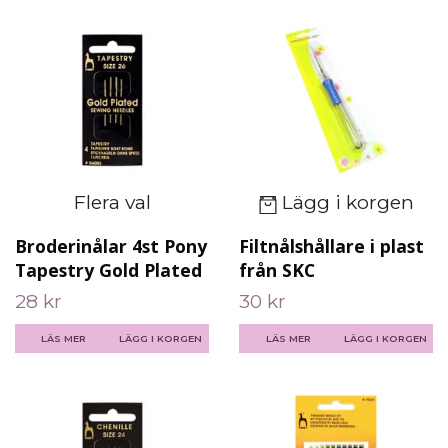
Flera val
Lägg i korgen
Broderinålar 4st Pony
Filtnålshållare i plast
Tapestry Gold Plated
från SKC
28 kr
30 kr
LÄS MER
LÄGG I KORGEN
LÄS MER