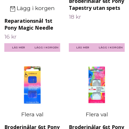
Broderinålar 6st Pony
Tapestry utan spets
Lägg i korgen
18 kr
Reparationsnål 1st
Pony Magic Needle
16 kr
LÄS MER
LÄGG I KORGEN
LÄS MER
Flera val
Flera val
Broderinålar 6st Pony
Broderinålar 6st Pony