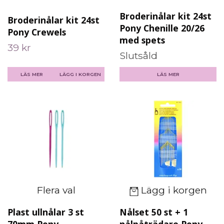
Broderinålar kit 24st
Broderinålar kit 24st
Pony Chenille 20/26
Pony Crewels
med spets
39 kr
Slutsåld
LÄS MER
LÄGG I KORGEN
LÄS MER
Flera val
Lägg i korgen
Plast ullnålar 3 st
Nålset 50 st + 1