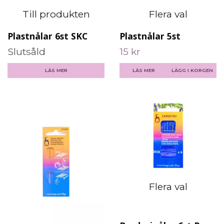
Till produkten
Flera val
Plastnålar 6st SKC
Plastnålar 5st
Slutsåld
15 kr
LÄS MER
LÄS MER
LÄGG I KORGEN
Flera val