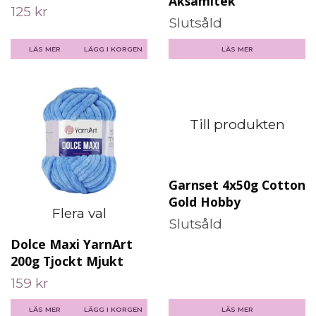
Aksamitek
125 kr
Slutsåld
LÄS MER
LÄGG I KORGEN
LÄS MER
Flera val
Till produkten
Dolce Maxi YarnArt
Garnset 4x50g Cotton
200g Tjockt Mjukt
Gold Hobby
159 kr
Slutsåld
LÄS MER
LÄGG I KORGEN
LÄS MER