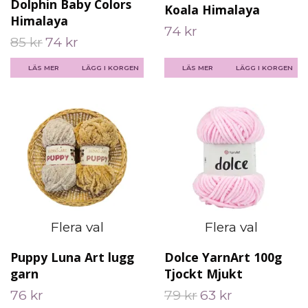
Dolphin Baby Colors
Koala Himalaya
Himalaya
74 kr
85 kr
74 kr
LÄS MER
LÄGG I KORGEN
LÄS MER
LÄGG I KORGEN
Flera val
Flera val
Puppy Luna Art lugg
Dolce YarnArt 100g
garn
Tjockt Mjukt
76 kr
79 kr
63 kr