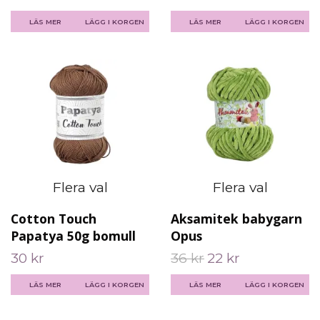
LÄS MER
LÄGG I KORGEN
LÄS MER
LÄGG I KORGEN
Flera val
Flera val
Cotton Touch
Aksamitek babygarn
Papatya 50g bomull
Opus
30 kr
36 kr
22 kr
LÄS MER
LÄGG I KORGEN
LÄS MER
LÄGG I KORGEN