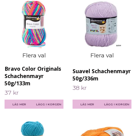
Flera val
Flera val
Bravo Color Originals
Suavel Schachenmayr
Schachenmayr
50g/336m
50g/133m
38 kr
37 kr
LÄS MER
LÄGG I KORGEN
LÄS MER
LÄGG I KORGEN