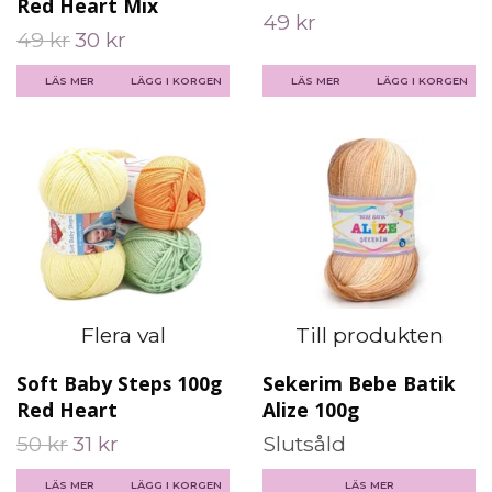
Red Heart Mix
49 kr
49 kr
30 kr
LÄS MER
LÄGG I KORGEN
LÄS MER
LÄGG I KORGEN
Flera val
Till produkten
Soft Baby Steps 100g
Sekerim Bebe Batik
Red Heart
Alize 100g
50 kr
31 kr
Slutsåld
LÄS MER
LÄGG I KORGEN
LÄS MER