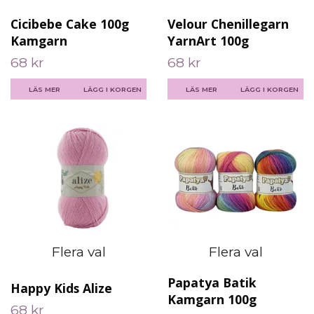
Cicibebe Cake 100g
Velour Chenillegarn
Kamgarn
YarnArt 100g
68 kr
68 kr
LÄS MER
LÄGG I KORGEN
LÄS MER
LÄGG I KORGEN
Flera val
Flera val
Papatya Batik
Happy Kids Alize
Kamgarn 100g
68 kr