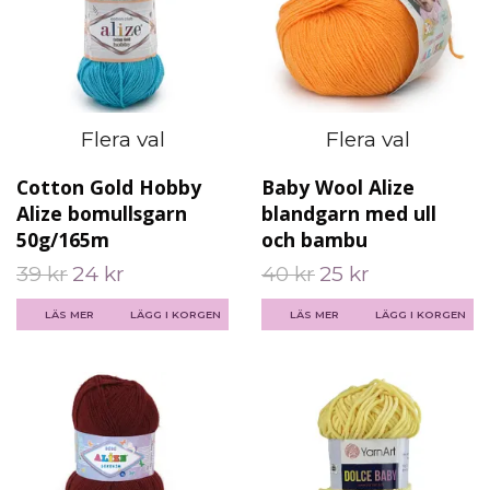
Flera val
Flera val
Cotton Gold Hobby
Baby Wool Alize
Alize bomullsgarn
blandgarn med ull
50g/165m
och bambu
39 kr
24 kr
40 kr
25 kr
LÄS MER
LÄGG I KORGEN
LÄS MER
LÄGG I KORGEN