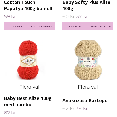
Cotton Touch
Baby Softy Plus Alize
Papatya 100g bomull
100g
59 kr
60 kr
37 kr
LÄS MER
LÄGG I KORGEN
LÄS MER
LÄGG I KORGEN
Flera val
Flera val
Baby Best Alize 100g
Anakuzusu Kartopu
med bambu
62 kr
38 kr
62 kr