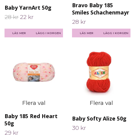
Bravo Baby 185
Baby YarnArt 50g
Smiles Schachenmayr
28 kr
22 kr
28 kr
LÄS MER
LÄGG I KORGEN
LÄS MER
LÄGG I KORGEN
Flera val
Flera val
Baby 185 Red Heart
Baby Softy Alize 50g
50g
30 kr
29 kr