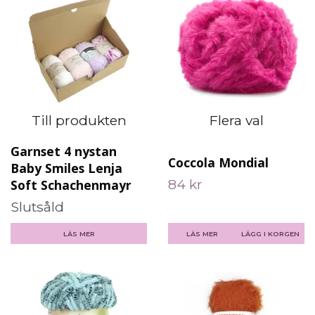
Till produkten
Flera val
Garnset 4 nystan
Coccola Mondial
Baby Smiles Lenja
84 kr
Soft Schachenmayr
Slutsåld
LÄS MER
LÄS MER
LÄGG I KORGEN