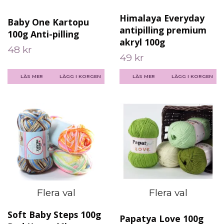
Himalaya Everyday
Baby One Kartopu
antipilling premium
100g Anti-pilling
akryl 100g
48 kr
49 kr
LÄS MER
LÄGG I KORGEN
LÄS MER
LÄGG I KORGEN
Flera val
Flera val
Soft Baby Steps 100g
Papatya Love 100g