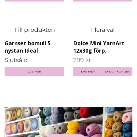
Till produkten
Flera val
Garnset bomull 5
Dolce Mini YarnArt
nystan Ideal
12x30g förp.
Slutsåld
289 kr
LÄS MER
LÄS MER
LÄGG I KORGEN