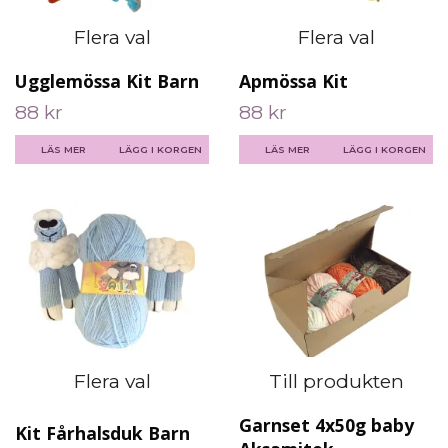
Flera val
Flera val
Ugglemössa Kit Barn
Apmössa Kit
88 kr
88 kr
LÄS MER
LÄGG I KORGEN
LÄS MER
LÄGG I KORGEN
Flera val
Till produkten
Garnset 4x50g baby
Kit Fårhalsduk Barn