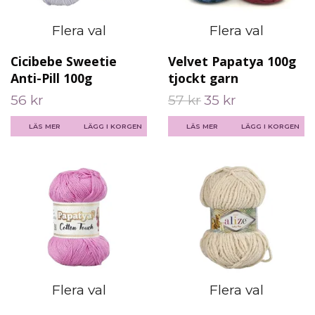
Flera val
Flera val
Cicibebe Sweetie
Velvet Papatya 100g
Anti-Pill 100g
tjockt garn
56 kr
57 kr
35 kr
LÄS MER
LÄGG I KORGEN
LÄS MER
LÄGG I KORGEN
Flera val
Flera val