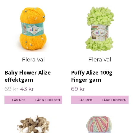
Flera val
Flera val
Baby Flower Alize
Puffy Alize 100g
effektgarn
Finger garn
69 kr
43 kr
69 kr
LÄS MER
LÄGG I KORGEN
LÄS MER
LÄGG I KORGEN