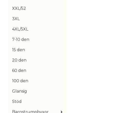
XXL/52
3XL
4XL/5XL
7-10 den
15 den
20 den
60 den
100 den
Glansig
Stöd
Barnstrumpbyxor