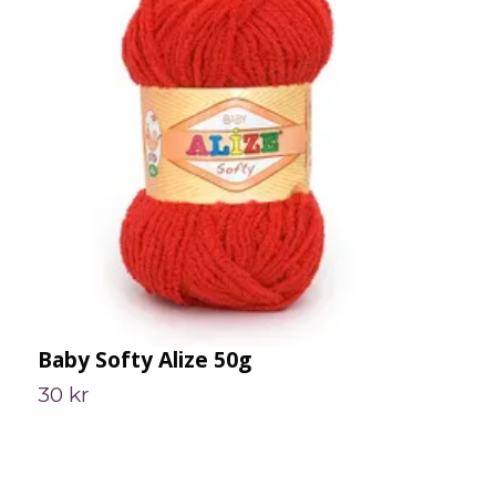
Baby Softy Alize 50g
P
30 kr
6