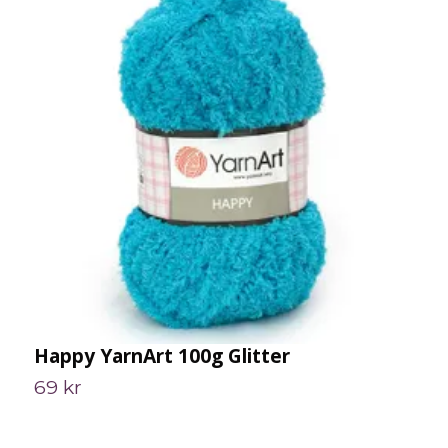
Happy YarnArt 100g Glitter
B
69 kr
2