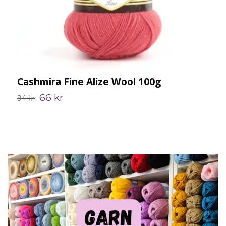
Cashmira Fine Alize Wool 100g
A
66 kr
94 kr
6