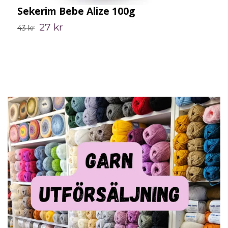
Sekerim Bebe Alize 100g
B
27 kr
43 kr
2