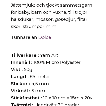
Jättemjukt och tjockt sammetsgarn
för baby, barn och vuxna, till tröjor,
halsdukar, mössor, gosedjur, filtar,
skor, strumpor m.m.
Tunnare än
Dolce
Tillverkare :
Yarn Art
Innehåll :
100% Micro Polyester
Vikt :
50g
Längd :
85 meter
Stickor :
4,5 mm
Virknål :
5 mm
Stickfasthet :
10 x 10 cm = 18m x 20v
Tvättråd :
Handtvätt 30 grader