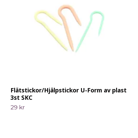
Flätstickor/Hjälpstickor U-Form av plast
P
3st SKC
S
29 kr