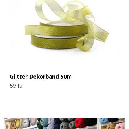
Glitter Dekorband 50m
K
59 kr
S