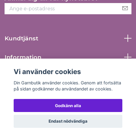
Kundtjänst
Information
Vi använder cookies
Sociala medier
Din Garnbutik använder cookies. Genom att fortsätta
på sidan godkänner du användandet av cookies.
Godkänn alla
© 2026 Din Garnbutik
Endast nödvändiga