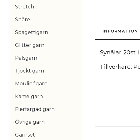
Stretch
Snöre
INFORMATION
Spagettigarn
Glitter garn
Synålar 20st i
Pälsgarn
Tillverkare: P
Tjockt garn
Moulinégarn
Kamelgarn
Flerfärgad garn
Övriga garn
Garnset