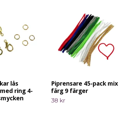
kar lås
Piprensare 45-pack mix
Ko
med ring 4-
färg 9 färger
i t
l smycken
38 kr
Slut