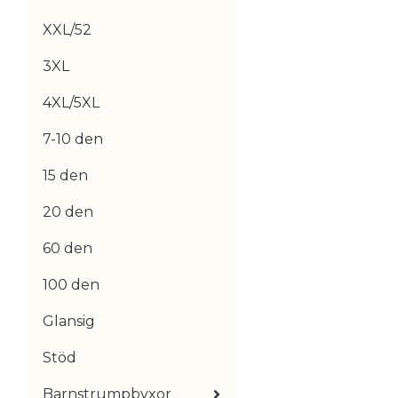
XXL/52
3XL
4XL/5XL
7-10 den
15 den
20 den
60 den
100 den
Glansig
Stöd
Barnstrumpbyxor