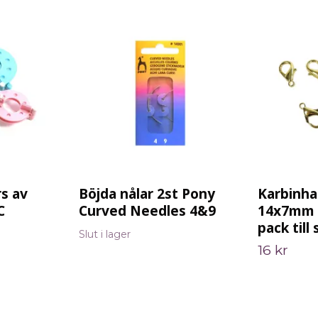
s av
Böjda nålar 2st Pony
Karbinha
C
Curved Needles 4&9
14x7mm 
pack til
Slut i lager
16 kr