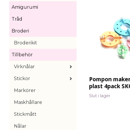
Amigurumi
Tråd
Broderi
Broderikit
Tillbehör
Virknålar
Pompon maker
Stickor
plast 4pack SK
Markörer
Slut i lager
Maskhållare
Stickmått
Nålar