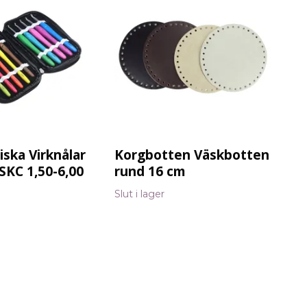
ska Virknålar
Korgbotten Väskbotten
Vir
SKC 1,50-6,00
rund 16 cm
ba
3,
Slut i lager
26 