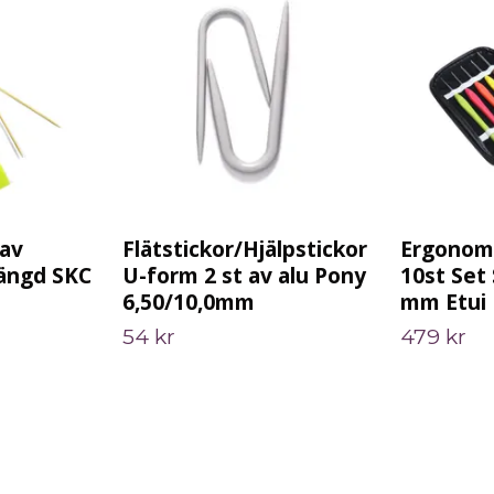
 av
Flätstickor/Hjälpstickor
Ergonomi
ängd SKC
U-form 2 st av alu Pony
10st Set 
6,50/10,0mm
mm Etui
54 kr
479 kr