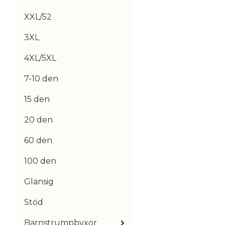
XXL/52
3XL
4XL/5XL
7-10 den
15 den
20 den
60 den
100 den
Glansig
Stöd
Barnstrumpbyxor