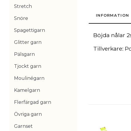
Stretch
INFORMATION
Snöre
Spagettigarn
Böjda nålar 2s
Glitter garn
Tillverkare: P
Pälsgarn
Tjockt garn
Moulinégarn
Kamelgarn
Flerfärgad garn
Övriga garn
Garnset