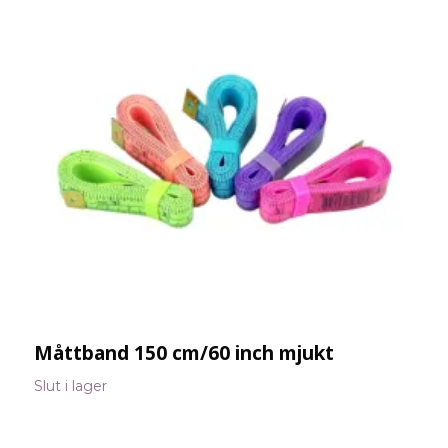
Måttband 150 cm/60 inch mjukt
P
Slut i lager
S