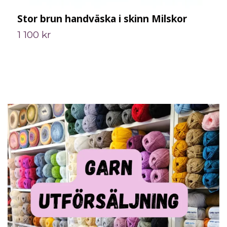
Stor brun handväska i skinn Milskor
H
1 100 kr
8