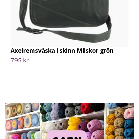
Axelremsväska i skinn Milskor grön
H
795 kr
7