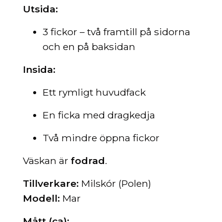
Utsida:
3 fickor – två framtill på sidorna
och en på baksidan
Insida:
Ett rymligt huvudfack
En ficka med dragkedja
Två mindre öppna fickor
Väskan är
fodrad
.
Tillverkare:
Milskór (Polen)
Modell:
Mar
Mått (ca):