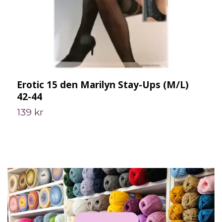
Erotic 15 den Marilyn Stay-Ups (M/L)
E
42-44
5
139 kr
1