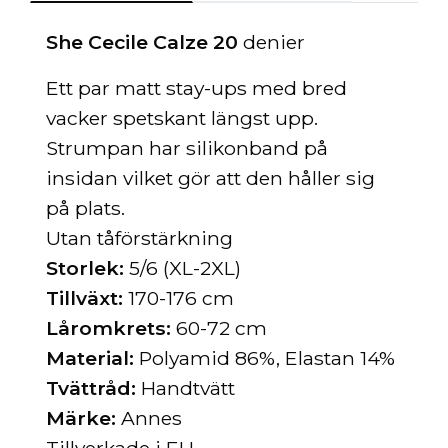
She Cecile Calze 20
denier
Ett par matt
stay-ups med bred
vacker spetskant längst upp.
Strumpan har silikonband på
insidan vilket gör att den håller sig
på plats.
Utan tåförstärkning
Storlek:
5
/6
(
XL
-2
XL
)
Tillväxt:
1
70
-176
cm
L
åromkrets:
60-72 cm
Material:
Polyamid 86
%, Elastan 14
%
Tvättråd:
Handtvätt
Märke:
Annes