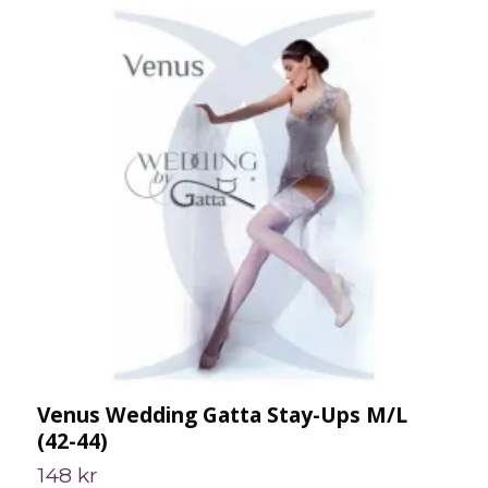
Venus Wedding Gatta Stay-Ups M/L
J
(42-44)
8
148 kr