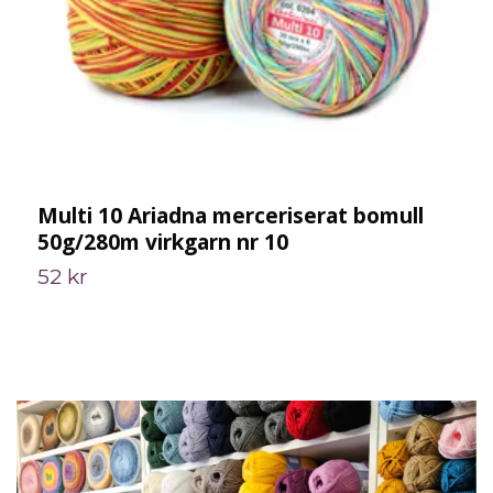
Multi 10 Ariadna merceriserat bomull
G
50g/280m virkgarn nr 10
S
52 kr