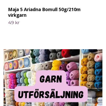
Maja 5 Ariadna Bomull 50g/210m
I
virkgarn
4
49 kr