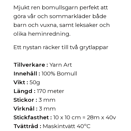
Mjukt ren bomullsgarn perfekt att
göra vår och sommarkläder både
barn och vuxna, samt leksaker och
olika heminredning.
Ett nystan räcker till två grytlappar
Tillverkare :
Yarn Art
Innehåll :
100% Bomull
Vikt :
50g
Längd :
170 meter
Stickor :
3 mm
Virknål :
3 mm
Stickfasthet :
10 x 10 cm = 28m x 40v
Tvättråd :
Maskintvätt 40ºC