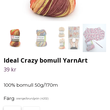
Ideal Crazy bomull YarnArt
39 kr
100% bomull 50g/170m
Färg
orange/brun/grön (4202)