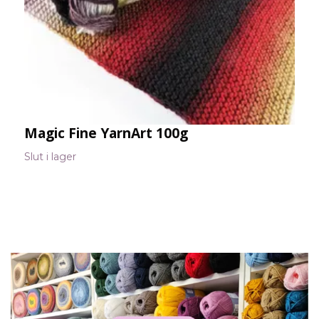
Magic Fine YarnArt 100g
S
6
Slut i lager