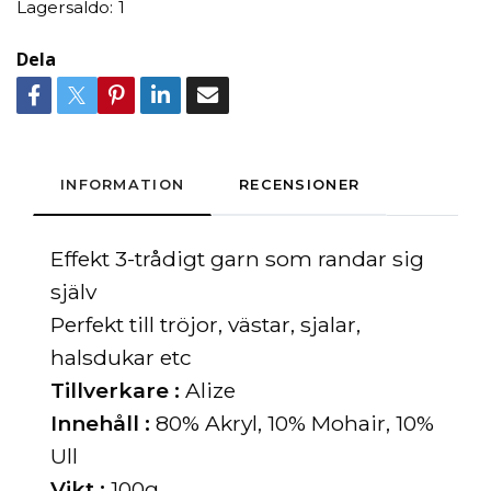
Lagersaldo:
1
Dela
INFORMATION
RECENSIONER
Effekt 3-trådigt garn som randar sig
själv
Perfekt till tröjor, västar, sjalar,
halsdukar etc
Tillverkare :
Alize
Innehåll :
80% Akryl, 10% Mohair, 10%
Ull
Vikt :
100g