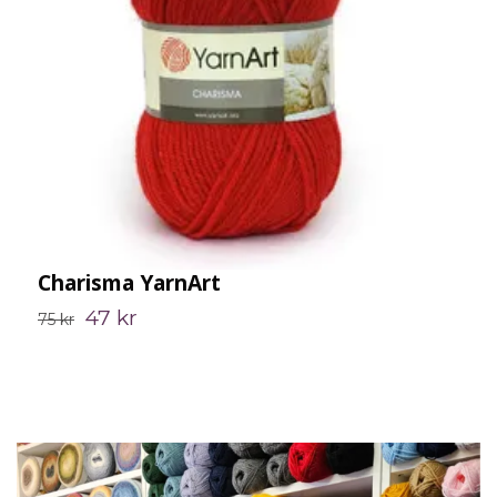
Charisma YarnArt
L
47 kr
2
75 kr