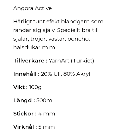
Angora Active
Härligt tunt efekt blandgarn som
randar sig själv. Speciellt bra till
sjalar, tröjor, västar, poncho,
halsdukar m.m
Tillverkare :
YarnArt (Turkiet)
Innehåll :
20% Ull, 80% Akryl
Vikt :
100g
Längd :
500m
Stickor :
4 mm
Virknål :
5 mm