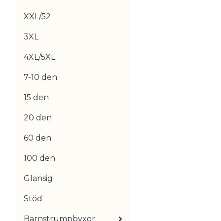
XXL/52
3XL
4XL/5XL
7-10 den
15 den
20 den
60 den
100 den
Glansig
Stöd
Barnstrumpbyxor