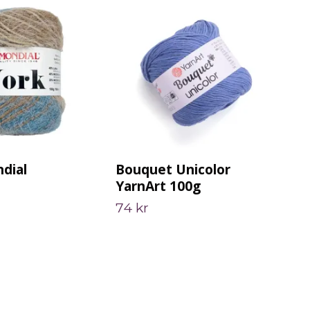
dial
Bouquet Unicolor
Spa
YarnArt 100g
Ya
74 kr
45 