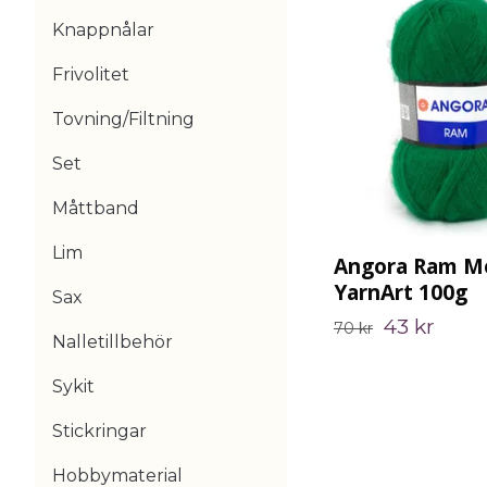
Knappnålar
Frivolitet
Tovning/Filtning
Set
Måttband
Lim
Angora Ram M
YarnArt 100g
Sax
43 kr
70 kr
Nalletillbehör
Sykit
Stickringar
Hobbymaterial