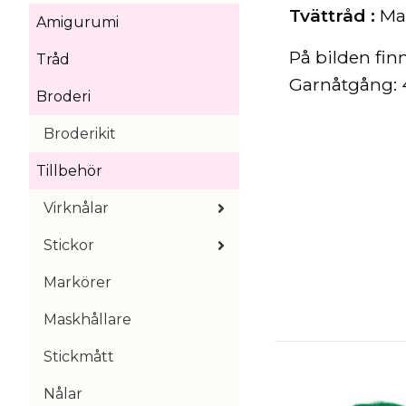
Tvättråd :
Mas
Amigurumi
På bilden fin
Tråd
Garnåtgång: 40
Broderi
Broderikit
Tillbehör
Virknålar
Stickor
Markörer
Maskhållare
Stickmått
Nålar