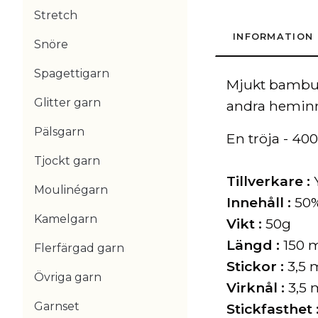
Stretch
INFORMATION
Snöre
Spagettigarn
Mjukt bambug
Glitter garn
andra hemin
Pälsgarn
En tröja - 40
Tjockt garn
Tillverkare :
Moulinégarn
Innehåll :
50%
Kamelgarn
Vikt :
50g
Längd :
150 
Flerfärgad garn
Stickor :
3,5
Övriga garn
Virknål :
3,5
Garnset
Stickfasthet 