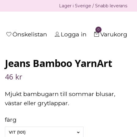
Lager i Sverige / Snabb leverans
0
Önskelistan
Logga in
Varukorg
Jeans Bamboo YarnArt
46 kr
Mjukt bambugarn till sommar blusar,
västar eller grytlappar.
färg
VIT (101)