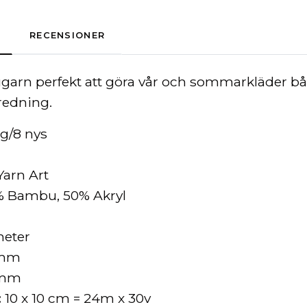
RECENSIONER
arn perfekt att göra vår och sommarkläder båd
redning.
0g/8 nys
Yarn Art
 Bambu, 50% Akryl
meter
 mm
 mm
:
10 x 10 cm = 24m x 30v