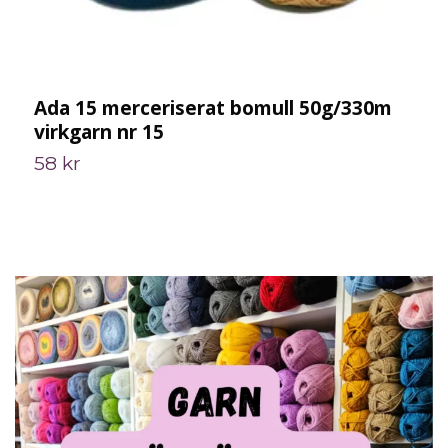
Ada 15 merceriserat bomull 50g/330m
F
virkgarn nr 15
2
58 kr