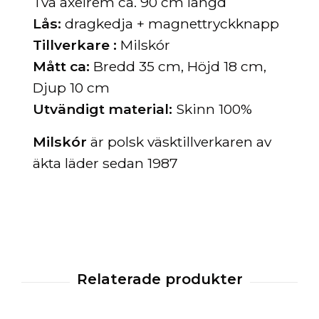
Två axelrem ca. 90 cm längd
Lås:
dragkedja + magnettryckknapp
Tillverkare :
Milskór
Mått ca:
Bredd 35 cm, Höjd 18 cm,
Djup 10 cm
Utvändigt material:
Skinn 100%
Milskór
är polsk väsktillverkaren av
äkta läder sedan 1987