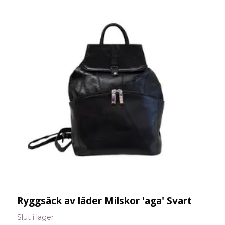
Ryggsäck av läder Milskor 'aga' Svart
S
8
Slut i lager