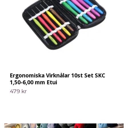
Ergonomiska Virknålar 10st Set SKC
E
1,50-6,00 mm Etui
E
479 kr
S