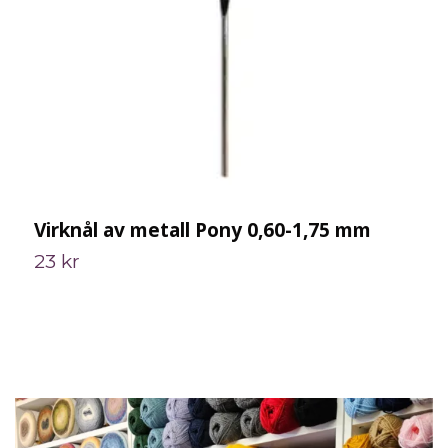
Virknål av metall Pony 0,60-1,75 mm
V
3
23 kr
2