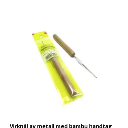
Virknål av metall med bambu handtag
V