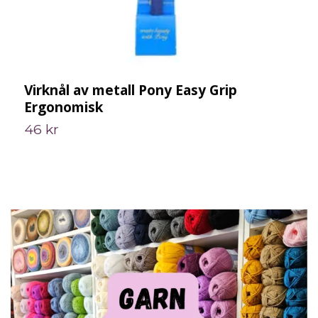
Virknål av metall Pony Easy Grip
V
Ergonomisk
1
46 kr