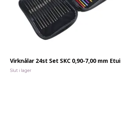
Virknålar 24st Set SKC 0,90-7,00 mm Etui
M
2
Slut i lager