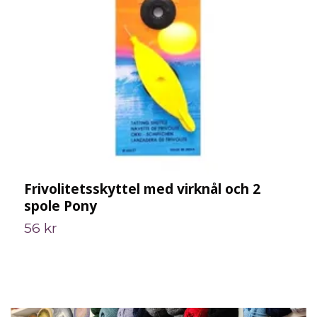
Frivolitetsskyttel med virknål och 2
F
spole Pony
C
56 kr
S