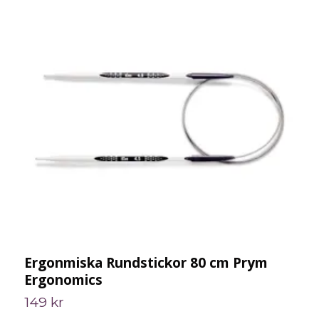
Ergonmiska Rundstickor 80 cm Prym
U
Ergonomics
4
149 kr