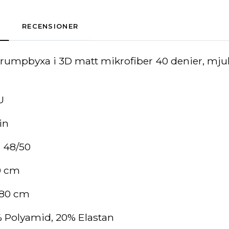
RECENSIONER
trumpbyxa i 3D matt mikrofiber 40 denier, mjuk
U
in
) 48/50
0 cm
180 cm
 Polyamid, 20% Elastan