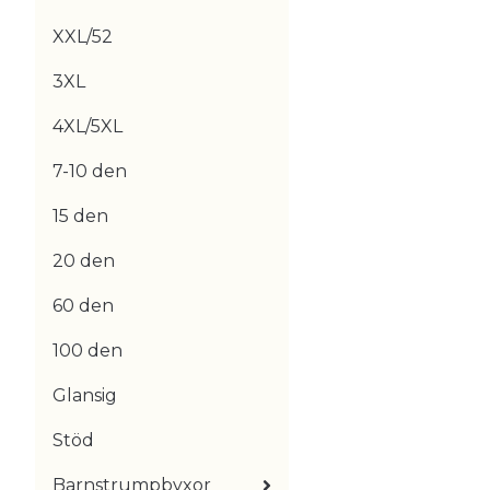
XXL/52
3XL
4XL/5XL
7-10 den
15 den
20 den
60 den
100 den
Glansig
Stöd
Barnstrumpbyxor