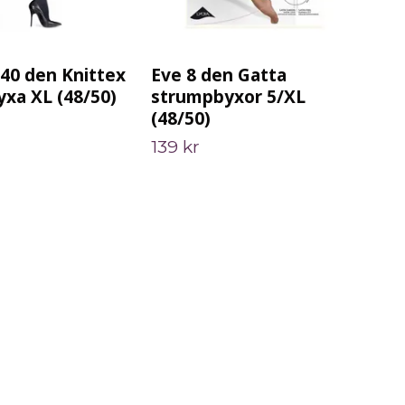
 40 den Knittex
Eve 8 den Gatta
Ke
xa XL (48/50)
strumpbyxor 5/XL
de
(48/50)
Lin
139 kr
24