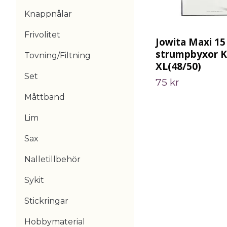
Knappnålar
Frivolitet
Jowita Maxi 15
strumpbyxor K
Tovning/Filtning
XL(48/50)
Set
75 kr
Måttband
Lim
Sax
Nalletillbehör
Sykit
Stickringar
Hobbymaterial