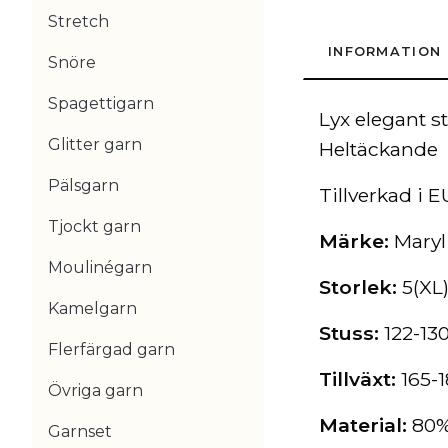
Stretch
INFORMATION
Snöre
Spagettigarn
Lyx elegant s
Glitter garn
Heltäckande
Pälsgarn
Tillverkad i E
Tjockt garn
Märke:
Maryl
Moulinégarn
Storlek:
5(XL
Kamelgarn
Stuss:
122-13
Flerfärgad garn
Tillväxt:
165-
Övriga garn
Material:
80%
Garnset