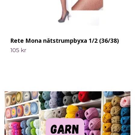
Rete Mona nätstrumpbyxa 1/2 (36/38)
E
105 kr
5