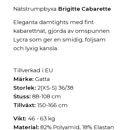
Nätstrumpbyxa
Brigitte Cabarette
Eleganta damtights med fint
kabarettnät, gjorda av omspunnen
Lycra som ger en smidig, följsam
och lyxig känsla.
Tillverkad i EU
Märke:
Gatta
Storlek:
2(XS-S) 36/38
Stuss:
88-108 cm
Tillväxt:
150-166 cm
Vikt:
46 - 63 kg
Material:
82% Polyamid, 18% Elastan