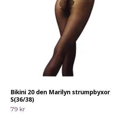
Bikini 20 den Marilyn strumpbyxor
S
S(36/38)
(
79 kr
9