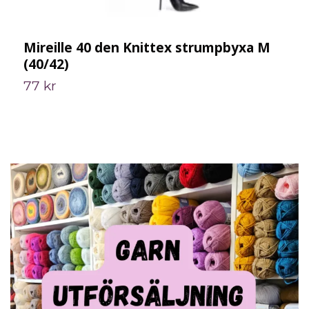
Mireille 40 den Knittex strumpbyxa M
P
(40/42)
3
77 kr
1