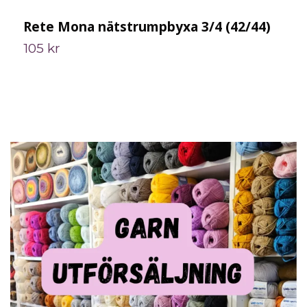
Rete Mona nätstrumpbyxa 3/4 (42/44)
I
105 kr
7