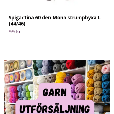
Spiga/Tina 60 den Mona strumpbyxa L
C
(44/46)
1
99 kr