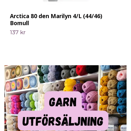
Arctica 80 den Marilyn 4/L (44/46)
A
Bomull
B
137 kr
1