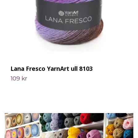
Lana Fresco YarnArt ull 8103
L
109 kr
1