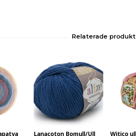
apatya
Lanacoton Bomull/Ull
Witico ul