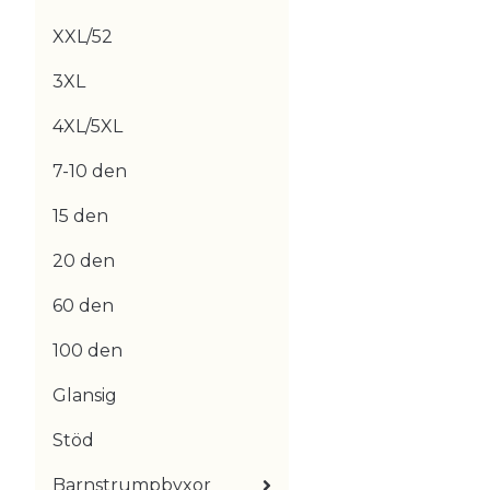
XXL/52
3XL
4XL/5XL
7-10 den
15 den
20 den
60 den
100 den
Glansig
Stöd
Barnstrumpbyxor