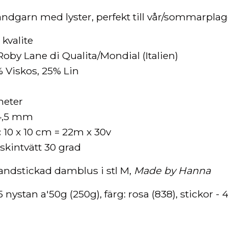
ndgarn med lyster, perfekt till vår/sommarpla
 kvalite
Roby Lane di Qualita/Mondial (Italien)
 Viskos, 25% Lin
meter
-4,5 mm
:
10 x 10 cm = 22m x 30v
skintvätt 30 grad
handstickad damblus i stl M,
Made by Hanna
 nystan a'50g (250g), färg: rosa (838), stickor -