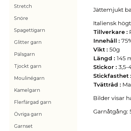
Stretch
Jättemjukt ba
Snöre
Italiensk högt
Spagettigarn
Tillverkare :
Innehåll :
75%
Glitter garn
Vikt :
50g
Pälsgarn
Längd :
145 
Tjockt garn
Stickor :
3,5
Stickfasthet 
Moulinégarn
Tvättråd :
Ma
Kamelgarn
Bilder visar 
Flerfärgad garn
Garnåtgång: 5
Övriga garn
Garnset