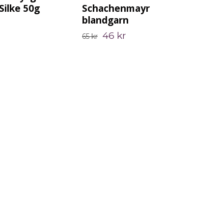
Silke 50g
Schachenmayr
199
blandgarn
46 kr
65 kr