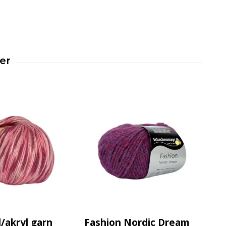
l/akryl garn
Fashion Nordic Dream
Ox