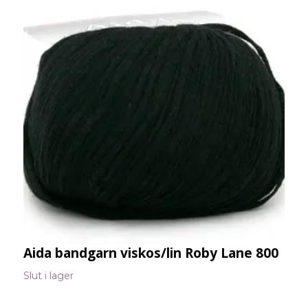
Aida bandgarn viskos/lin Roby Lane 800
P
8
Slut i lager