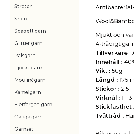
Stretch
Antibacterial
Snöre
Wool&Bamb
Spagettigarn
Mjukt och var
4-trådigt gar
Glitter garn
Tillverkare :
A
Pälsgarn
Innehåll :
40%
Tjockt garn
Vikt :
50g
Längd :
175 
Moulinégarn
Stickor :
2,5 
Kamelgarn
Virknål :
1 - 
Flerfärgad garn
Stickfasthet 
Tvättråd :
Han
Övriga garn
Garnset
Bilder visar 