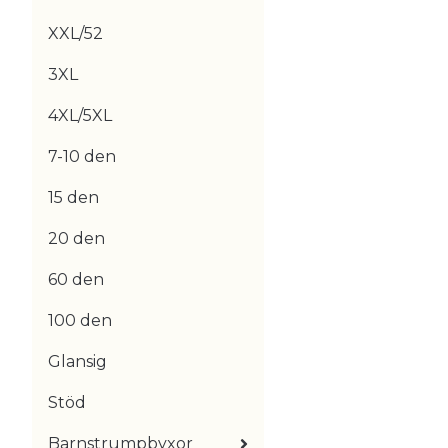
XXL/52
3XL
4XL/5XL
7-10 den
15 den
20 den
60 den
100 den
Glansig
Stöd
Barnstrumpbyxor