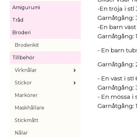
Amigurumi
-En tröja i stl
Garnåtgång: 
Tråd
-En barn väst 
Broderi
Garnåtgång: 1,
Broderikit
- En barn tub
Tillbehör
Garnåtgång: 2
Virknålar
- En väst i stl 
Stickor
Garnåtgång: 3
Markörer
- En mössa i s
Garnåtgång: 1
Maskhållare
Stickmått
Nålar