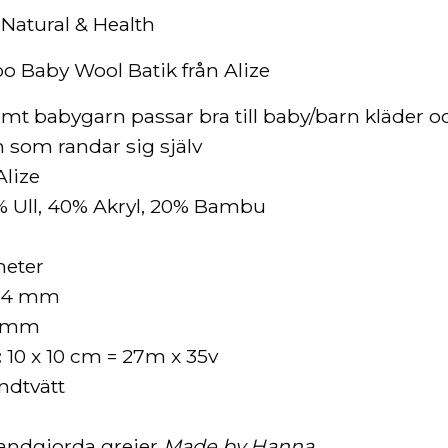
-Natural & Health
oo
Baby Wool Batik från Alize
mt babygarn passar bra till baby/barn kläder o
n som randar sig själv
lize
 Ull, 40% Akryl, 20% Bambu
meter
- 4 mm
3 mm
:
10 x 10 cm = 27m x 35v
dtvätt
handgjorda grejer
Made by Hanna