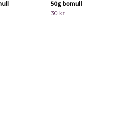
ull
50g bomull
Hi
30 kr
86 