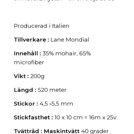
Producerad i Italien
Tillverkare :
Lane Mondial
Innehåll :
35% mohair, 65%
microfiber
Vikt :
200
g
Längd :
52
0 meter
Stickor :
4,5
-
5,5 mm
Stickfasthet :
10 x 10 cm = 16m x 25v
Tvättråd : Maskintvätt
40 grader