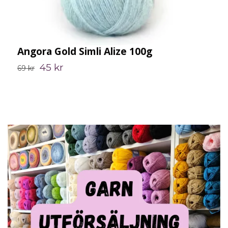
Angora Gold Simli Alize 100g
A
45 kr
69 kr
7