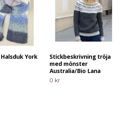
Halsduk York
Stickbeskrivning tröja
Vir
med mönster
30 
Australia/Bio Lana
0 kr