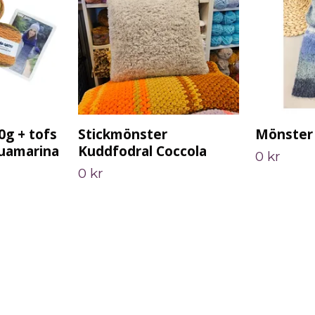
0g + tofs
Stickmönster
Mönster 
uamarina
Kuddfodral Coccola
0 kr
0 kr