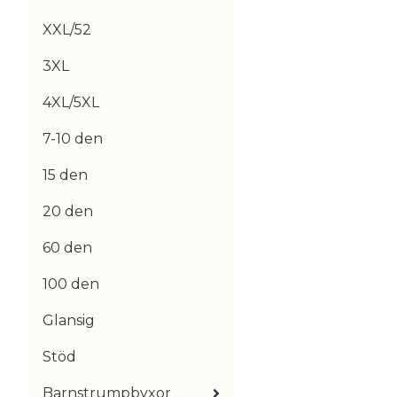
XXL/52
3XL
4XL/5XL
7-10 den
15 den
20 den
60 den
100 den
Glansig
Stöd
Barnstrumpbyxor