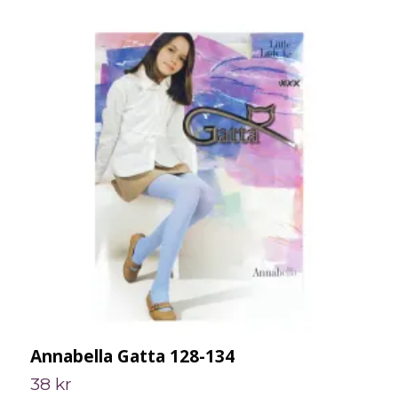
Annabella Gatta 128-134
A
38 kr
3