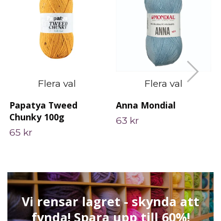
Flera val
Flera val
Papatya Tweed
Anna Mondial
Chunky 100g
63 kr
65 kr
Vi rensar lagret - skynda att
fynda! Spara upp till 60%!